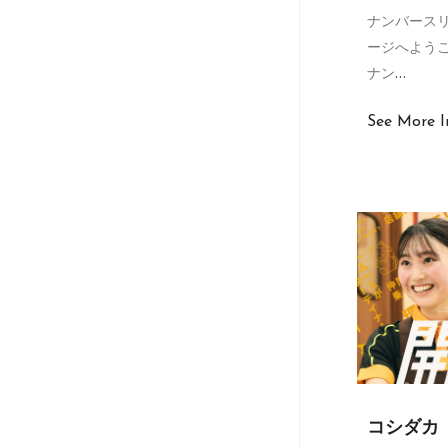
ナンバースリ
ージへよう
ナン
…
See More I
コシダカ