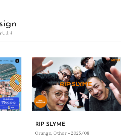
sign
介します
RIP SLYME
Orange
,
Other
2025/08