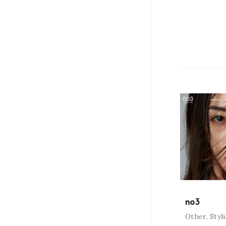
no3
Other
,
Styl