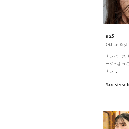
no3
Other
,
Styl
ナンバースリ
ージへよう
ナン
…
See More I