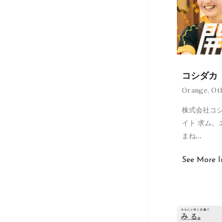
コシダカ
Orange
,
Ot
株式会社コ
イト 求ム。
まね
…
See More I