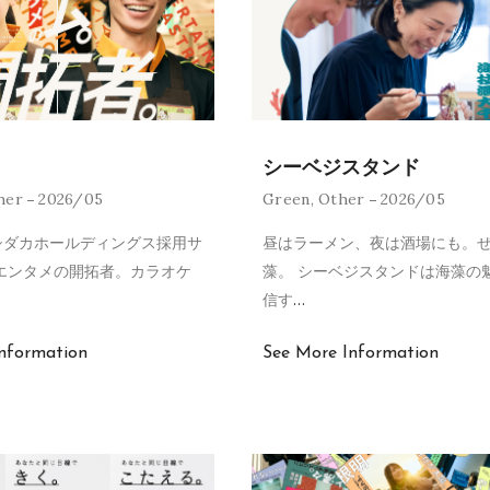
シーベジスタンド
her
2026/05
Green
,
Other
2026/05
シダカホールディングス採用サ
昼はラーメン、夜は酒場にも。
エンタメの開拓者。カラオケ
藻。 シーベジスタンドは海藻の
信す
…
nformation
See More Information