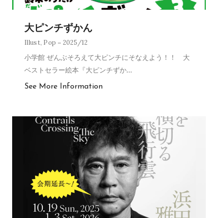
大ピンチずかん
Illust
,
Pop
2025/12
小学館 ぜんぶそろえて大ピンチにそなえよう！！ 大
ベストセラー絵本『大ピンチずか
…
See More Information