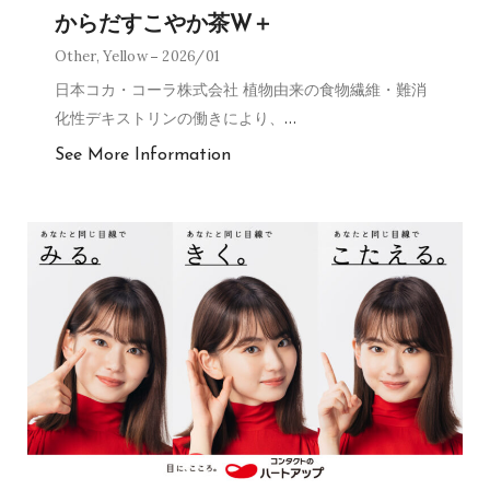
からだすこやか茶W＋
Other
,
Yellow
2026/01
日本コカ・コーラ株式会社 植物由来の食物繊維・難消
化性デキストリンの働きにより、
…
See More Information