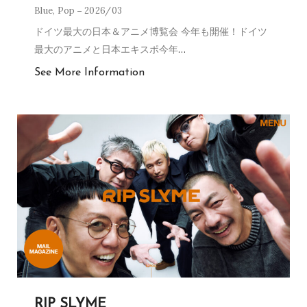
Blue
,
Pop
2026/03
ドイツ最大の日本＆アニメ博覧会 今年も開催！ドイツ
最大のアニメと日本エキスポ今年
…
See More Information
RIP SLYME