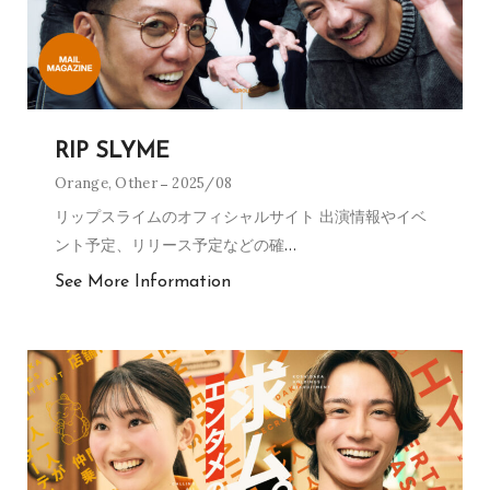
RIP SLYME
Orange
,
Other
2025/08
リップスライムのオフィシャルサイト 出演情報やイベ
ント予定、リリース予定などの確
…
See More Information