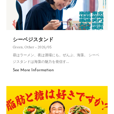
シーベジスタンド
Green
,
Other
2026/05
昼はラーメン、夜は酒場にも。ぜんぶ、海藻。 シーベ
ジスタンドは海藻の魅力を発信す
…
See More Information