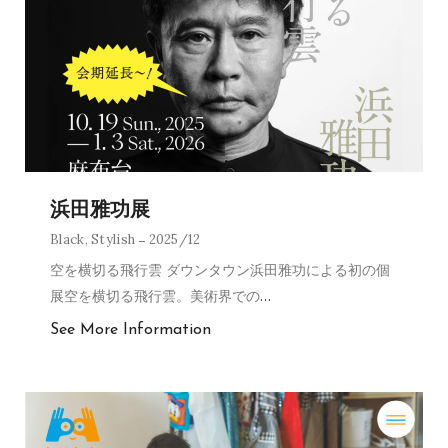
浜田雅功展
Black
,
Stylish
2025/12
空を横切る飛行雲 ダウンタウン浜田雅功による初の個
展空を横切る飛行雲。美術界での
…
See More Information