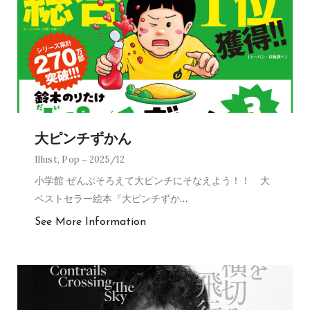
大ピンチずかん
Illust
,
Pop
2025/12
小学館 ぜんぶそろえて大ピンチにそなえよう！！ 大
ベストセラー絵本『大ピンチずか
…
See More Information