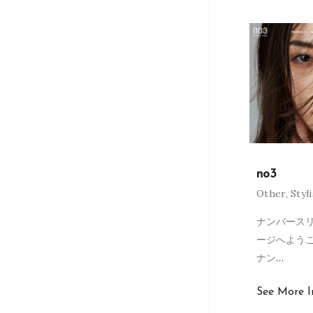
no3
Other
,
Styl
ナンバースリ
ージへよう
ナン
…
See More I