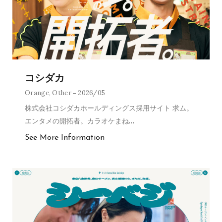
コシダカ
Orange
,
Other
2026/05
株式会社コシダカホールディングス採用サイト 求ム。
エンタメの開拓者。カラオケまね
…
See More Information