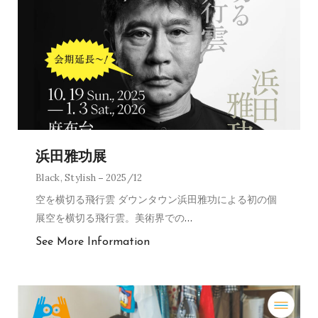
浜田雅功展
Black
,
Stylish
2025/12
空を横切る飛行雲 ダウンタウン浜田雅功による初の個
展空を横切る飛行雲。美術界での
…
See More Information