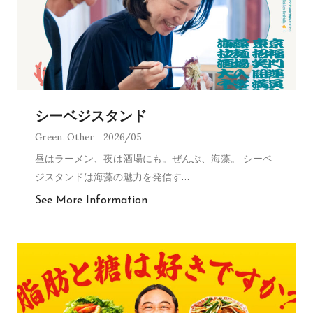
シーベジスタンド
Green
,
Other
2026/05
昼はラーメン、夜は酒場にも。ぜんぶ、海藻。 シーベ
ジスタンドは海藻の魅力を発信す
…
See More Information