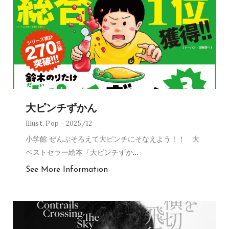
大ピンチずかん
Illust
,
Pop
2025/12
小学館 ぜんぶそろえて大ピンチにそなえよう！！ 大
ベストセラー絵本『大ピンチずか
…
See More Information