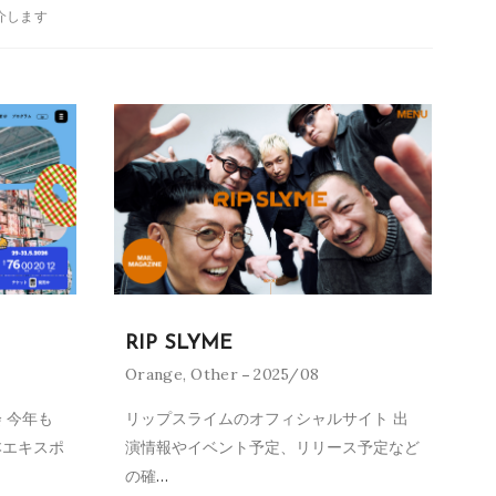
介します
RIP SLYME
Orange
,
Other
2025/08
 今年も
リップスライムのオフィシャルサイト 出
本エキスポ
演情報やイベント予定、リリース予定など
の確
…