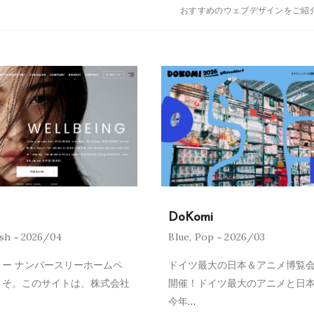
おすすめのウェブデザインをご紹
DoKomi
ish
2026/04
Blue
,
Pop
2026/03
ー ナンバースリーホームペ
ドイツ最大の日本＆アニメ博覧会
こそ。このサイトは、株式会社
開催！ドイツ最大のアニメと日
今年
…