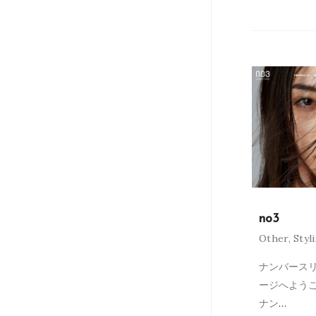
no3
Other
,
Styl
ナンバースリ
ージへよう
ナン
…