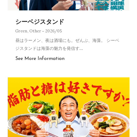
シーベジスタンド
Green
,
Other
2026/05
昼はラーメン、夜は酒場にも。ぜんぶ、海藻。 シーベ
ジスタンドは海藻の魅力を発信す
…
See More Information