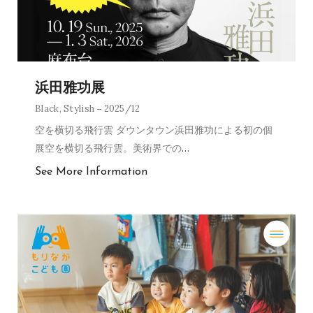
浜田雅功展
Black
,
Stylish
2025/12
空を横切る飛行雲 ダウンタウン浜田雅功による初の個
展空を横切る飛行雲。美術界での
…
See More Information