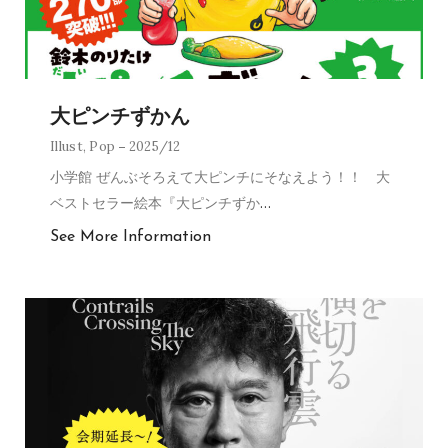
大ピンチずかん
Illust
,
Pop
2025/12
小学館 ぜんぶそろえて大ピンチにそなえよう！！ 大
ベストセラー絵本『大ピンチずか
…
See More Information