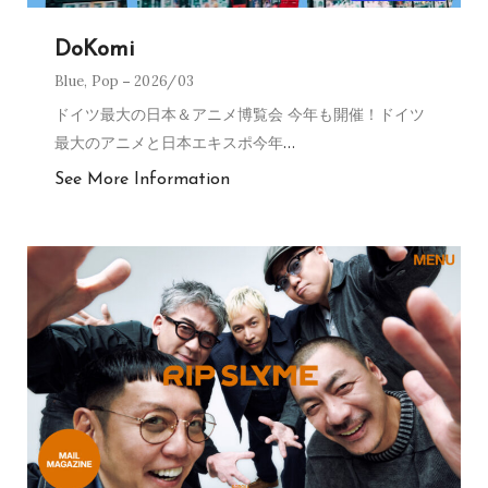
DoKomi
Blue
,
Pop
2026/03
ドイツ最大の日本＆アニメ博覧会 今年も開催！ドイツ
最大のアニメと日本エキスポ今年
…
See More Information