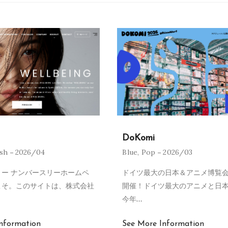
DoKomi
ish
2026/04
Blue
,
Pop
2026/03
ー ナンバースリーホームペ
ドイツ最大の日本＆アニメ博覧会
こそ。このサイトは、株式会社
開催！ドイツ最大のアニメと日
今年
…
nformation
See More Information