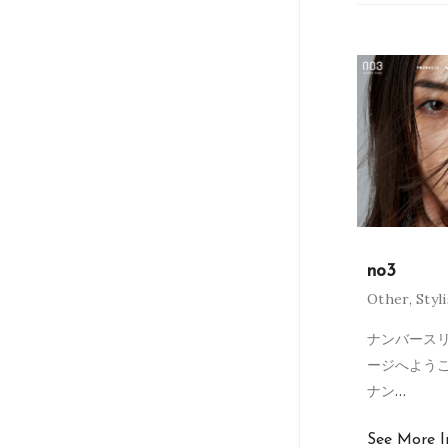
no3
Other
,
Styl
ナンバースリ
ージへよう
ナン
…
See More I