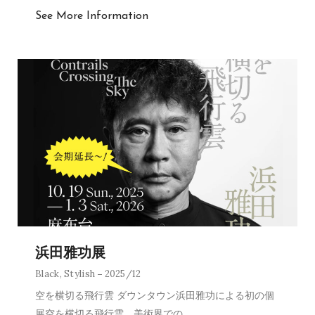
See More Information
浜田雅功展
Black
,
Stylish
2025/12
空を横切る飛行雲 ダウンタウン浜田雅功による初の個
展空を横切る飛行雲。美術界での
…