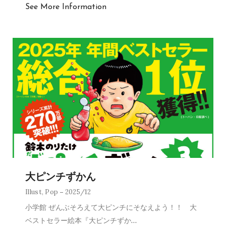
See More Information
大ピンチずかん
Illust
,
Pop
2025/12
小学館 ぜんぶそろえて大ピンチにそなえよう！！ 大
ベストセラー絵本『大ピンチずか
…