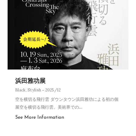
浜田雅功展
Black
,
Stylish
2025/12
空を横切る飛行雲 ダウンタウン浜田雅功による初の個
展空を横切る飛行雲。美術界での
…
See More Information