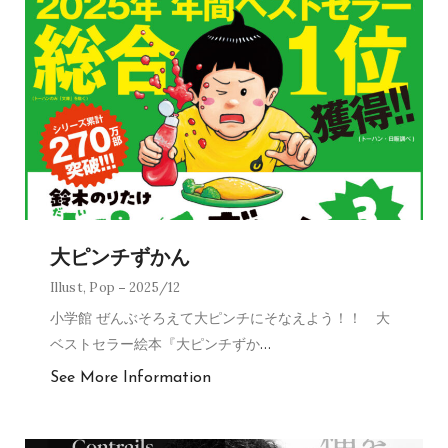
大ピンチずかん
Illust
,
Pop
2025/12
小学館 ぜんぶそろえて大ピンチにそなえよう！！ 大
ベストセラー絵本『大ピンチずか
…
See More Information