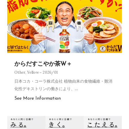
からだすこやか茶W＋
Other
,
Yellow
2026/01
日本コカ・コーラ株式会社 植物由来の食物繊維・難消
化性デキストリンの働きにより、
…
See More Information