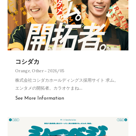
コシダカ
Orange
,
Other
2026/05
株式会社コシダカホールディングス採用サイト 求ム。
エンタメの開拓者。カラオケまね
…
See More Information