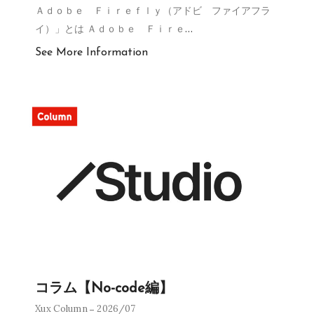
Ａｄｏｂｅ Ｆｉｒｅｆｌｙ（アドビ ファイアフラ
イ）」とは Ａｄｏｂｅ Ｆｉｒｅ
…
See More Information
コラム【No-code編】
Xux Column
2026/07