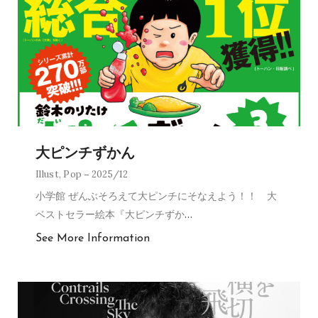
大ピンチずかん
Illust
,
Pop
2025/12
小学館 ぜんぶそろえて大ピンチにそなえよう！！ 大
ベストセラー絵本『大ピンチずか
…
See More Information