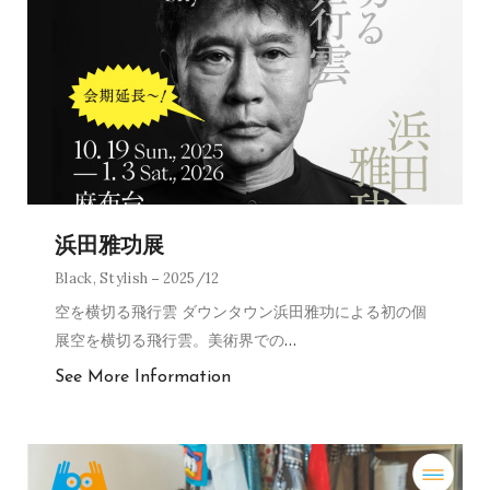
浜田雅功展
Black
,
Stylish
2025/12
空を横切る飛行雲 ダウンタウン浜田雅功による初の個
展空を横切る飛行雲。美術界での
…
See More Information