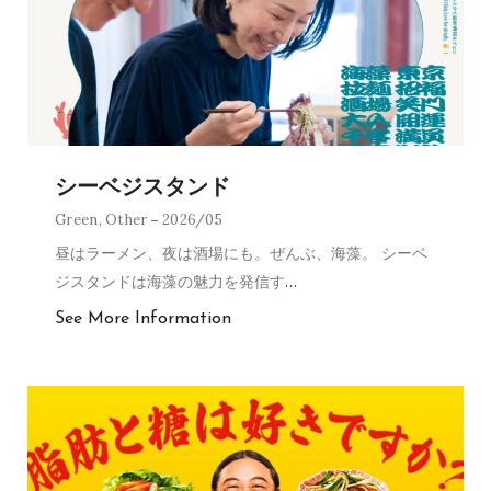
シーベジスタンド
Green
,
Other
2026/05
昼はラーメン、夜は酒場にも。ぜんぶ、海藻。 シーベ
ジスタンドは海藻の魅力を発信す
…
See More Information