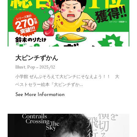
大ピンチずかん
Illust
,
Pop
2025/12
小学館 ぜんぶそろえて大ピンチにそなえよう！！ 大
ベストセラー絵本『大ピンチずか
…
See More Information