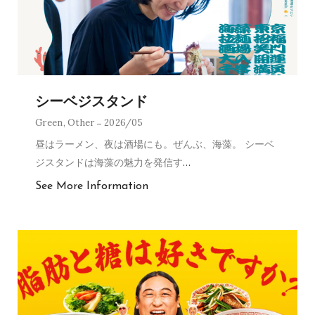
シーベジスタンド
Green
,
Other
2026/05
昼はラーメン、夜は酒場にも。ぜんぶ、海藻。 シーベ
ジスタンドは海藻の魅力を発信す
…
See More Information