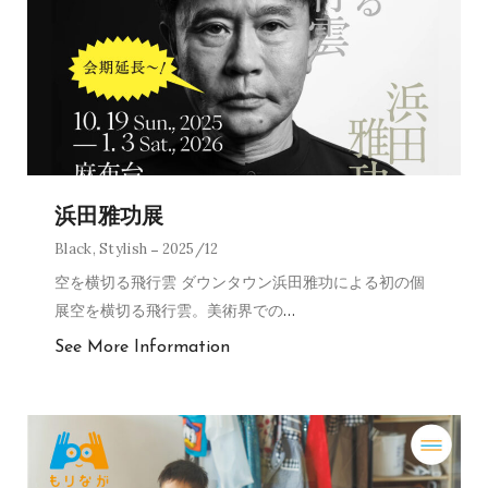
浜田雅功展
Black
,
Stylish
2025/12
空を横切る飛行雲 ダウンタウン浜田雅功による初の個
展空を横切る飛行雲。美術界での
…
See More Information