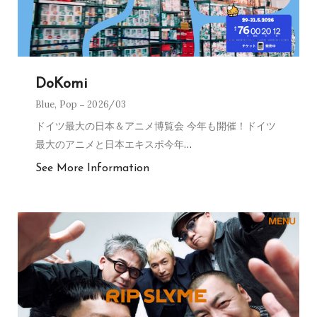
DoKomi
Blue
,
Pop
2026/03
ドイツ最大の日本＆アニメ博覧会 今年も開催！ドイツ
最大のアニメと日本エキスポ今年
…
See More Information