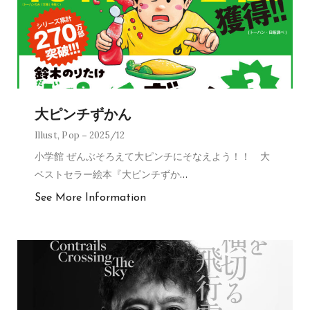
大ピンチずかん
Illust
,
Pop
2025/12
小学館 ぜんぶそろえて大ピンチにそなえよう！！ 大
ベストセラー絵本『大ピンチずか
…
See More Information