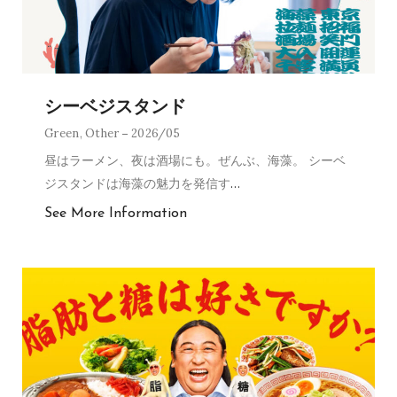
シーベジスタンド
Green
,
Other
2026/05
昼はラーメン、夜は酒場にも。ぜんぶ、海藻。 シーベ
ジスタンドは海藻の魅力を発信す
…
See More Information