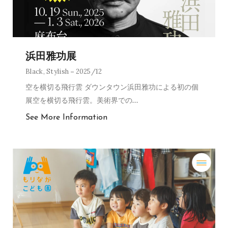
浜田雅功展
Black
,
Stylish
2025/12
空を横切る飛行雲 ダウンタウン浜田雅功による初の個
展空を横切る飛行雲。美術界での
…
See More Information