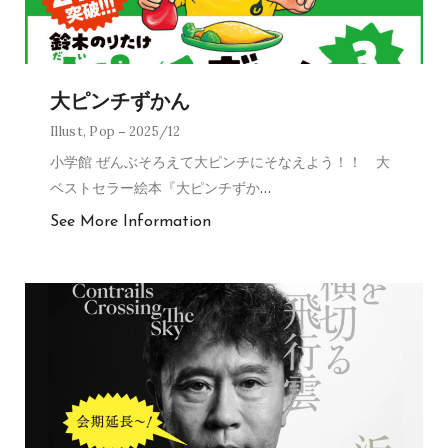
大ピンチずかん
Illust
,
Pop
2025/12
小学館 ぜんぶそろえて大ピンチにそなえよう！！ 大
ベストセラー絵本『大ピンチずか
…
See More Information