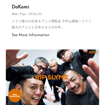
DoKomi
Blue
,
Pop
2026/03
ドイツ最大の日本＆アニメ博覧会 今年も開催！ドイツ
最大のアニメと日本エキスポ今年
…
See More Information