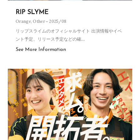
RIP SLYME
Orange
,
Other
2025/08
リップスライムのオフィシャルサイト 出演情報やイベ
ント予定、リリース予定などの確
…
See More Information