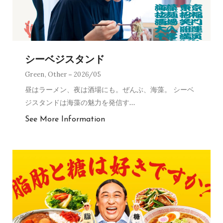
シーベジスタンド
Green
,
Other
2026/05
昼はラーメン、夜は酒場にも。ぜんぶ、海藻。 シーベ
ジスタンドは海藻の魅力を発信す
…
See More Information