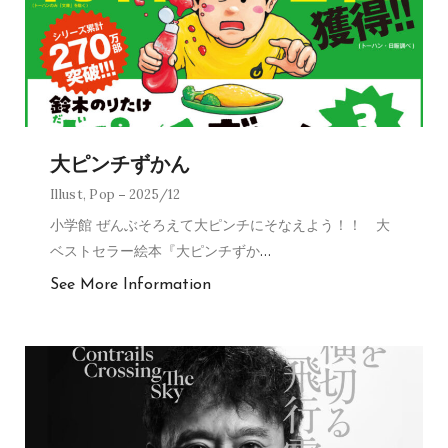
大ピンチずかん
Illust
,
Pop
2025/12
小学館 ぜんぶそろえて大ピンチにそなえよう！！ 大
ベストセラー絵本『大ピンチずか
…
See More Information