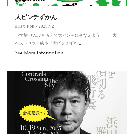
大ピンチずかん
Illust
,
Pop
2025/12
小学館 ぜんぶそろえて大ピンチにそなえよう！！ 大
ベストセラー絵本『大ピンチずか
…
See More Information