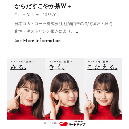
からだすこやか茶W＋
Other
,
Yellow
2026/01
日本コカ・コーラ株式会社 植物由来の食物繊維・難消
化性デキストリンの働きにより、
…
See More Information