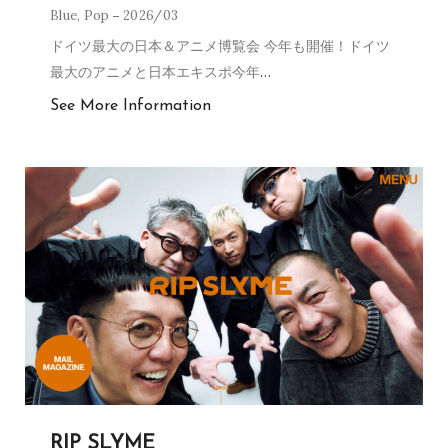
Blue
,
Pop
2026/03
ドイツ最大の日本＆アニメ博覧会 今年も開催！ドイツ
最大のアニメと日本エキスポ今年
…
See More Information
RIP SLYME