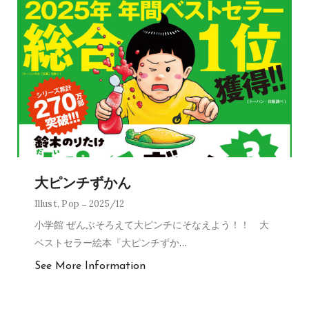
大ピンチずかん
Illust
,
Pop
2025/12
小学館 ぜんぶそろえて大ピンチにそなえよう！！ 大
ベストセラー絵本『大ピンチずか
…
See More Information