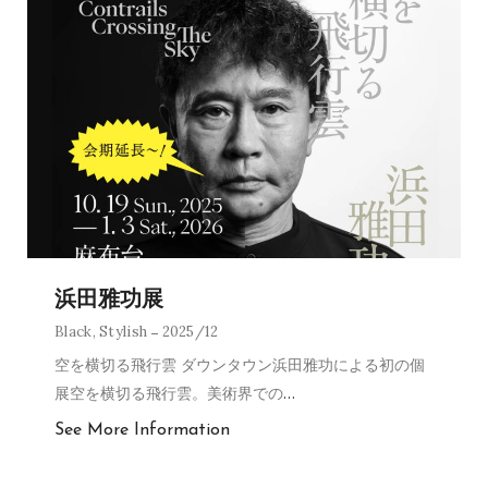
浜田雅功展
Black
,
Stylish
2025/12
空を横切る飛行雲 ダウンタウン浜田雅功による初の個
展空を横切る飛行雲。美術界での
…
See More Information