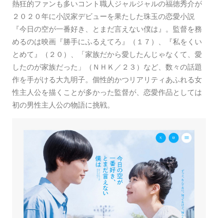
熱狂的ファンも多いコント職人ジャルジャルの福徳秀介が
２０２０年に小説家デビューを果たした珠玉の恋愛小説
『今日の空が一番好き、とまだ言えない僕は』。監督を務
めるのは映画『勝手にふるえてろ』（１７）、『私をくい
とめて』（２０）、「家族だから愛したんじゃなくて、愛
したのが家族だった」（ＮＨＫ／２３）など、数々の話題
作を手がける大九明子。個性的かつリアリティあふれる女
性主人公を描くことが多かった監督が、恋愛作品としては
初の男性主人公の物語に挑戦。