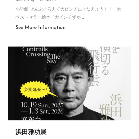
小学館 ぜんぶそろえて大ピンチにそなえよう！！ 大
ベストセラー絵本『大ピンチずか
…
See More Information
浜田雅功展