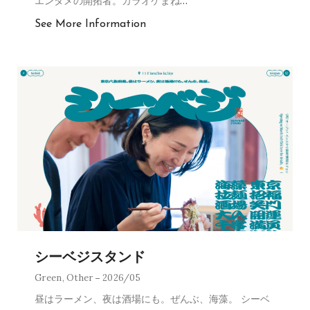
エンタメの開拓者。カラオケまね
…
See More Information
シーベジスタンド
Green
,
Other
2026/05
昼はラーメン、夜は酒場にも。ぜんぶ、海藻。 シーベ