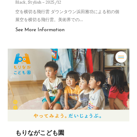
Black
,
Stylish
2025/12
空を横切る飛行雲 ダウンタウン浜田雅功による初の個
展空を横切る飛行雲。美術界での
…
See More Information
もりながこども園