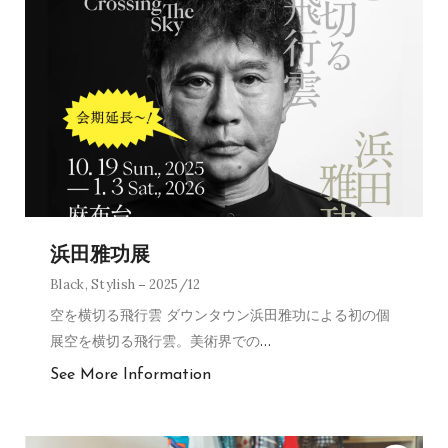
浜田雅功展
Black
,
Stylish
2025/12
空を横切る飛行雲 ダウンタウン浜田雅功による初の個
展空を横切る飛行雲。美術界での
…
See More Information