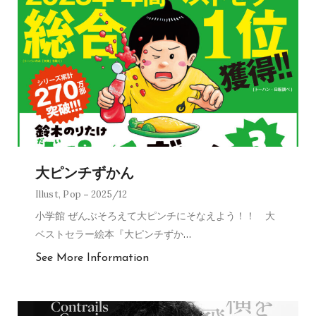
大ピンチずかん
Illust
,
Pop
2025/12
小学館 ぜんぶそろえて大ピンチにそなえよう！！ 大
ベストセラー絵本『大ピンチずか
…
See More Information