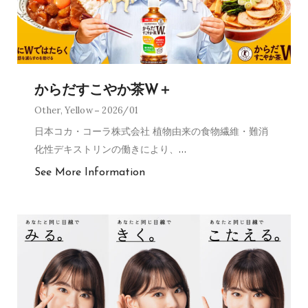
からだすこやか茶W＋
Other
,
Yellow
2026/01
日本コカ・コーラ株式会社 植物由来の食物繊維・難消
化性デキストリンの働きにより、
…
See More Information