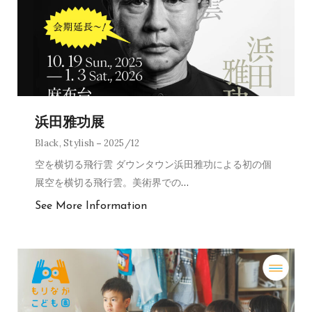
浜田雅功展
Black
,
Stylish
2025/12
空を横切る飛行雲 ダウンタウン浜田雅功による初の個
展空を横切る飛行雲。美術界での
…
See More Information