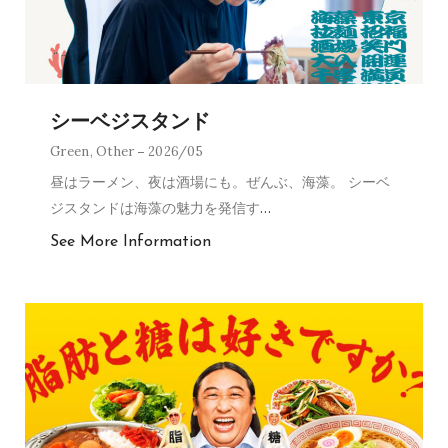
シーベジスタンド
Green
,
Other
2026/05
昼はラーメン、夜は酒場にも。ぜんぶ、海藻。 シーベ
ジスタンドは海藻の魅力を発信す
…
See More Information