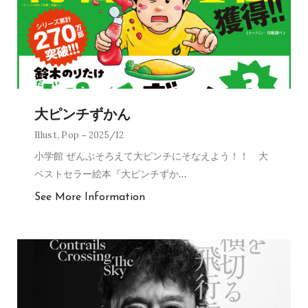
大ピンチずかん
Illust
,
Pop
2025/12
小学館 ぜんぶそろえて大ピンチにそなえよう！！ 大
ベストセラー絵本『大ピンチずか
…
See More Information