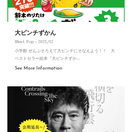
大ピンチずかん
Illust
,
Pop
2025/12
小学館 ぜんぶそろえて大ピンチにそなえよう！！ 大
ベストセラー絵本『大ピンチずか
…
See More Information