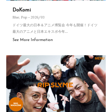
DoKomi
Blue
,
Pop
2026/03
ドイツ最大の日本＆アニメ博覧会 今年も開催！ドイツ
最大のアニメと日本エキスポ今年
…
See More Information