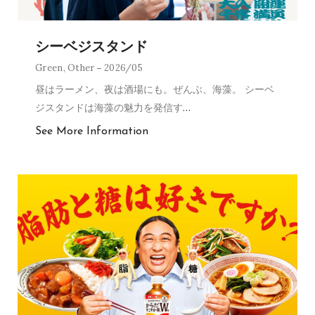
シーベジスタンド
Green
,
Other
2026/05
昼はラーメン、夜は酒場にも。ぜんぶ、海藻。 シーベ
ジスタンドは海藻の魅力を発信す
…
See More Information