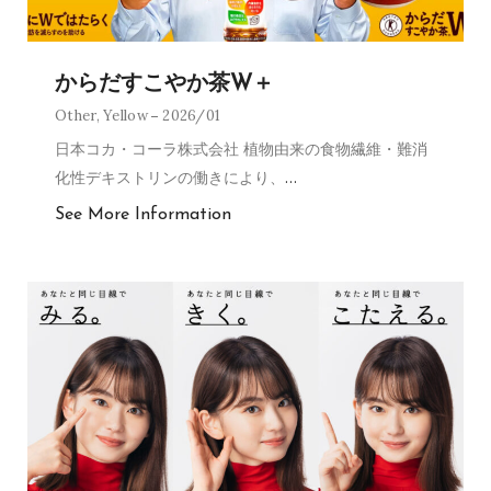
からだすこやか茶W＋
Other
,
Yellow
2026/01
日本コカ・コーラ株式会社 植物由来の食物繊維・難消
化性デキストリンの働きにより、
…
See More Information