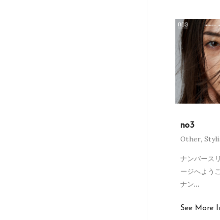
no3
Other
,
Styl
ナンバースリ
ージへよう
ナン
…
See More I