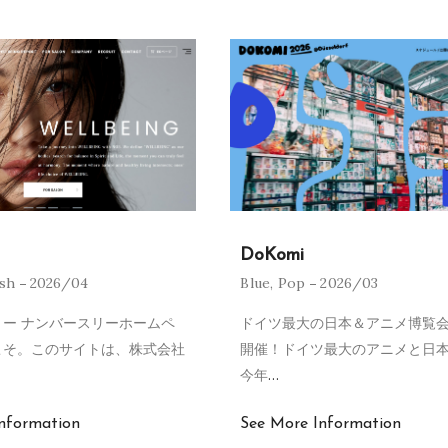
DoKomi
ish
2026/04
Blue
,
Pop
2026/03
ー ナンバースリーホームペ
ドイツ最大の日本＆アニメ博覧会
こそ。このサイトは、株式会社
開催！ドイツ最大のアニメと日
今年
…
nformation
See More Information