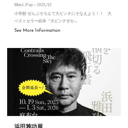
Illust
,
Pop
2025/12
小学館 ぜんぶそろえて大ピンチにそなえよう！！ 大
ベストセラー絵本『大ピンチずか
…
See More Information
浜田雅功展