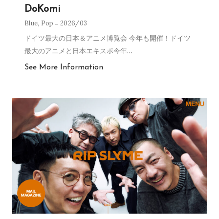
DoKomi
Blue
,
Pop
2026/03
ドイツ最大の日本＆アニメ博覧会 今年も開催！ドイツ
最大のアニメと日本エキスポ今年
…
See More Information