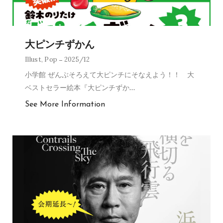
大ピンチずかん
Illust
,
Pop
2025/12
小学館 ぜんぶそろえて大ピンチにそなえよう！！ 大
ベストセラー絵本『大ピンチずか
…
See More Information