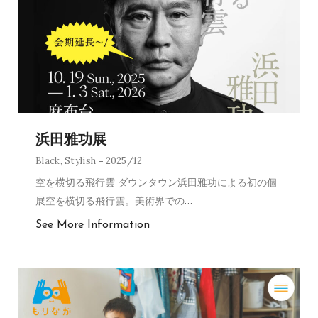
浜田雅功展
Black
,
Stylish
2025/12
空を横切る飛行雲 ダウンタウン浜田雅功による初の個
展空を横切る飛行雲。美術界での
…
See More Information