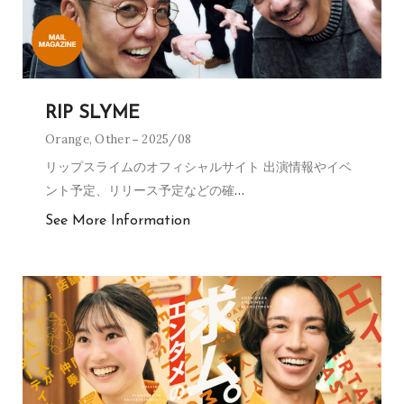
RIP SLYME
Orange
,
Other
2025/08
リップスライムのオフィシャルサイト 出演情報やイベ
ント予定、リリース予定などの確
…
See More Information