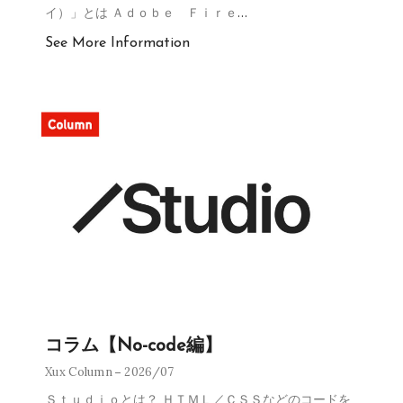
イ）」とは Ａｄｏｂｅ Ｆｉｒｅ
…
See More Information
コラム【No-code編】
Xux Column
2026/07
Ｓｔｕｄｉｏとは？ ＨＴＭＬ／ＣＳＳなどのコードを