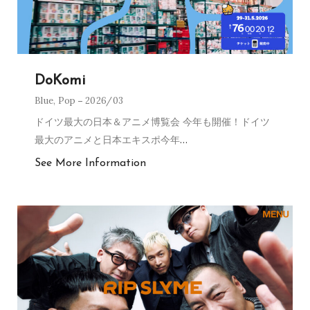
DoKomi
Blue
,
Pop
2026/03
ドイツ最大の日本＆アニメ博覧会 今年も開催！ドイツ
最大のアニメと日本エキスポ今年
…
See More Information