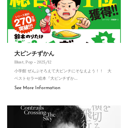
大ピンチずかん
Illust
,
Pop
2025/12
小学館 ぜんぶそろえて大ピンチにそなえよう！！ 大
ベストセラー絵本『大ピンチずか
…
See More Information