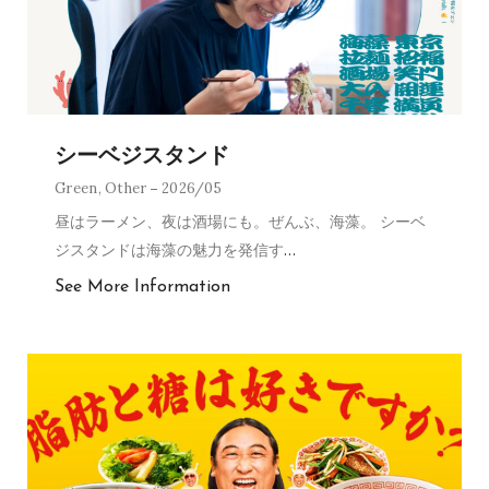
シーベジスタンド
Green
,
Other
2026/05
昼はラーメン、夜は酒場にも。ぜんぶ、海藻。 シーベ
ジスタンドは海藻の魅力を発信す
…
See More Information