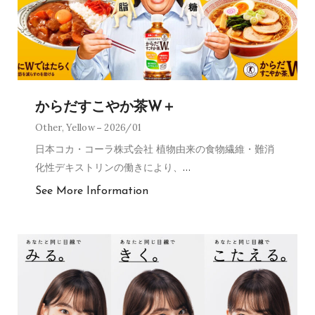
からだすこやか茶W＋
Other
,
Yellow
2026/01
日本コカ・コーラ株式会社 植物由来の食物繊維・難消
化性デキストリンの働きにより、
…
See More Information