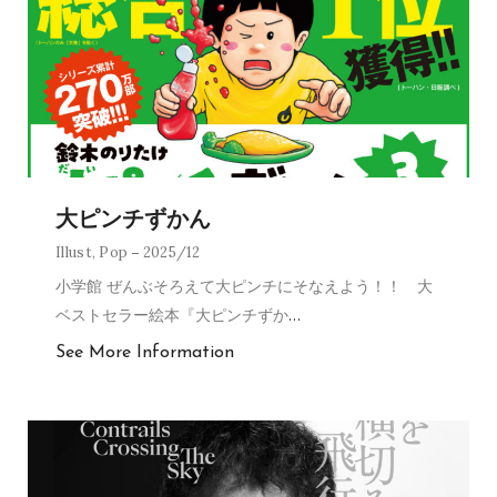
大ピンチずかん
Illust
,
Pop
2025/12
小学館 ぜんぶそろえて大ピンチにそなえよう！！ 大
ベストセラー絵本『大ピンチずか
…
See More Information