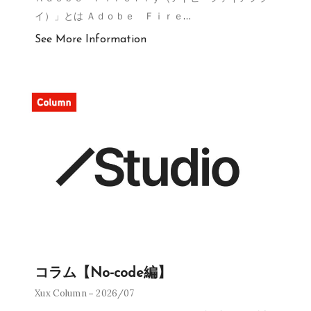
イ）」とは Ａｄｏｂｅ Ｆｉｒｅ
…
See More Information
コラム【No-code編】
Xux Column
2026/07