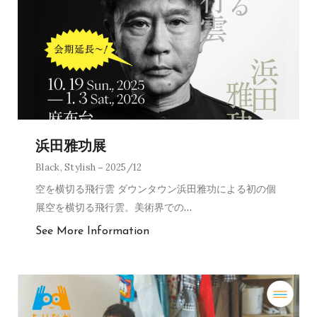
浜田雅功展
Black
,
Stylish
2025/12
空を横切る飛行雲 ダウンタウン浜田雅功による初の個
展空を横切る飛行雲。美術界での
…
See More Information