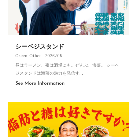
シーベジスタンド
Green
,
Other
2026/05
昼はラーメン、夜は酒場にも。ぜんぶ、海藻。 シーベ
ジスタンドは海藻の魅力を発信す
…
See More Information