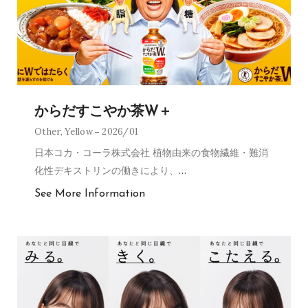
からだすこやか茶W＋
Other
,
Yellow
2026/01
日本コカ・コーラ株式会社 植物由来の食物繊維・難消
化性デキストリンの働きにより、
…
See More Information