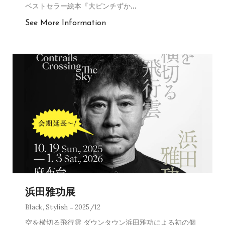
ベストセラー絵本『大ピンチずか
…
See More Information
浜田雅功展
Black
,
Stylish
2025/12
空を横切る飛行雲 ダウンタウン浜田雅功による初の個