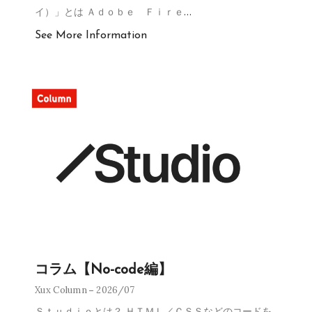
イ）」とは Ａｄｏｂｅ Ｆｉｒｅ
…
See More Information
コラム【No-code編】
Xux Column
2026/07
Ｓｔｕｄｉｏとは？ ＨＴＭＬ／ＣＳＳなどのコードを