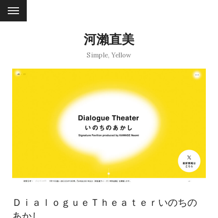
河瀨直美
Simple
,
Yellow
ＤｉａｌｏｇｕｅＴｈｅａｔｅｒいのちの
あかし