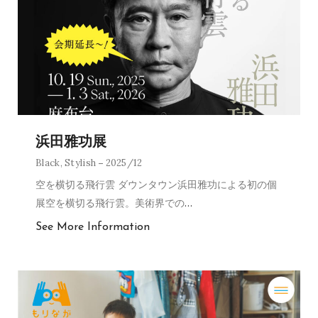
浜田雅功展
Black
,
Stylish
2025/12
空を横切る飛行雲 ダウンタウン浜田雅功による初の個
展空を横切る飛行雲。美術界での
…
See More Information