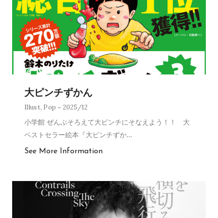
大ピンチずかん
Illust
,
Pop
2025/12
小学館 ぜんぶそろえて大ピンチにそなえよう！！ 大
ベストセラー絵本『大ピンチずか
…
See More Information