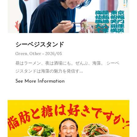
シーベジスタンド
Green
,
Other
2026/05
昼はラーメン、夜は酒場にも。ぜんぶ、海藻。 シーベ
ジスタンドは海藻の魅力を発信す
…
See More Information