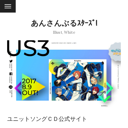
あんさんぶるｽﾀｰｽﾞ!
Illust
,
White
ユニットソングＣＤ公式サイト