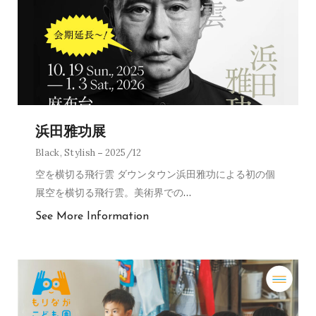
浜田雅功展
Black
,
Stylish
2025/12
空を横切る飛行雲 ダウンタウン浜田雅功による初の個
展空を横切る飛行雲。美術界での
…
See More Information