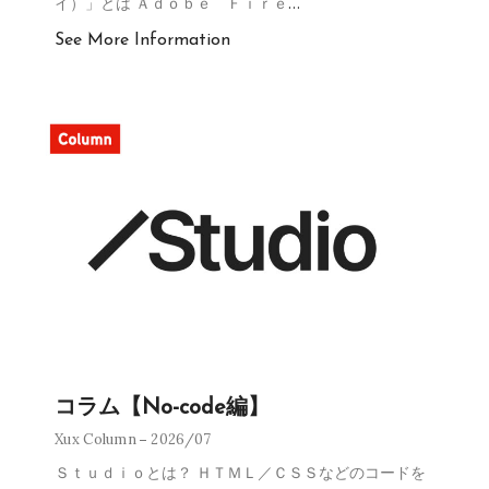
イ）」とは Ａｄｏｂｅ Ｆｉｒｅ
…
See More Information
コラム【No-code編】
Xux Column
2026/07
Ｓｔｕｄｉｏとは？ ＨＴＭＬ／ＣＳＳなどのコードを