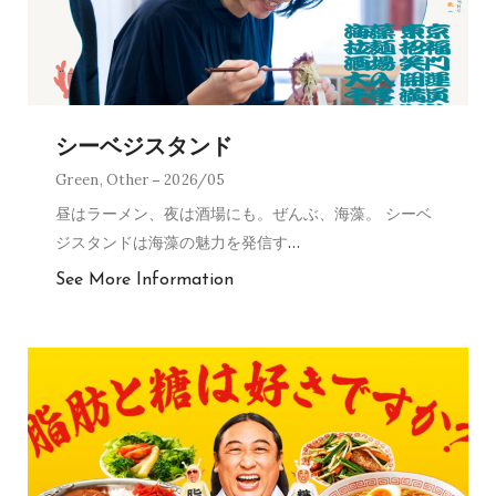
シーベジスタンド
Green
,
Other
2026/05
昼はラーメン、夜は酒場にも。ぜんぶ、海藻。 シーベ
ジスタンドは海藻の魅力を発信す
…
See More Information