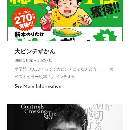
大ピンチずかん
Illust
,
Pop
2025/12
小学館 ぜんぶそろえて大ピンチにそなえよう！！ 大
ベストセラー絵本『大ピンチずか
…
See More Information