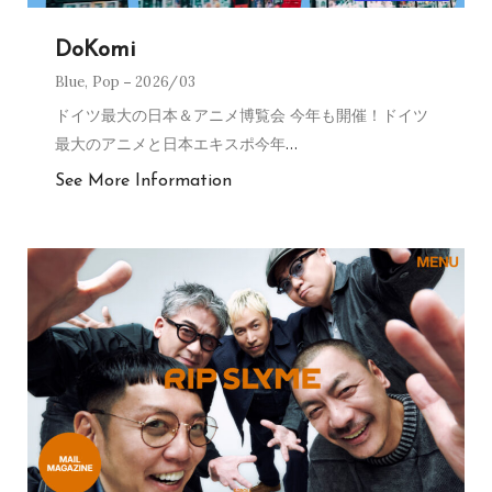
DoKomi
Blue
,
Pop
2026/03
ドイツ最大の日本＆アニメ博覧会 今年も開催！ドイツ
最大のアニメと日本エキスポ今年
…
See More Information