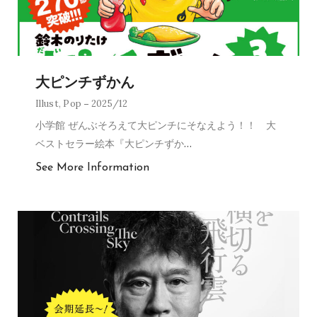
大ピンチずかん
Illust
,
Pop
2025/12
小学館 ぜんぶそろえて大ピンチにそなえよう！！ 大
ベストセラー絵本『大ピンチずか
…
See More Information