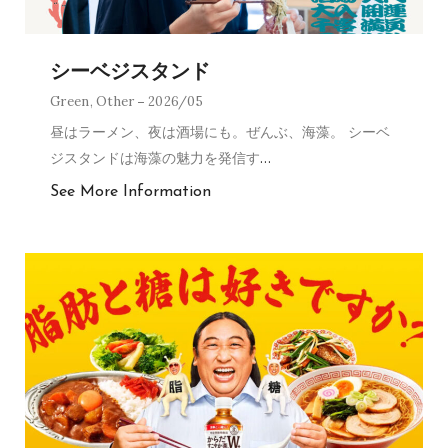
シーベジスタンド
Green
,
Other
2026/05
昼はラーメン、夜は酒場にも。ぜんぶ、海藻。 シーベ
ジスタンドは海藻の魅力を発信す
…
See More Information