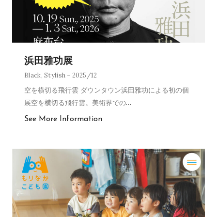
浜田雅功展
Black
,
Stylish
2025/12
空を横切る飛行雲 ダウンタウン浜田雅功による初の個
展空を横切る飛行雲。美術界での
…
See More Information