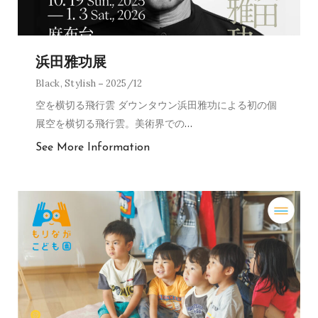
浜田雅功展
Black
,
Stylish
2025/12
空を横切る飛行雲 ダウンタウン浜田雅功による初の個
展空を横切る飛行雲。美術界での
…
See More Information