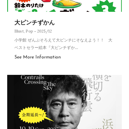
大ピンチずかん
Illust
,
Pop
2025/12
小学館 ぜんぶそろえて大ピンチにそなえよう！！ 大
ベストセラー絵本『大ピンチずか
…
See More Information