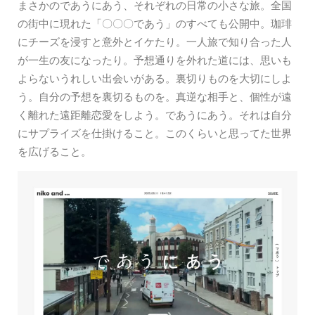
まさかのであうにあう、それぞれの日常の小さな旅。全国
の街中に現れた「〇〇〇であう」のすべても公開中。珈琲
にチーズを浸すと意外とイケたり。一人旅で知り合った人
が一生の友になったり。予想通りを外れた道には、思いも
よらないうれしい出会いがある。裏切りものを大切にしよ
う。自分の予想を裏切るものを。真逆な相手と、個性が遠
く離れた遠距離恋愛をしよう。であうにあう。それは自分
にサプライズを仕掛けること。このくらいと思ってた世界
を広げること。