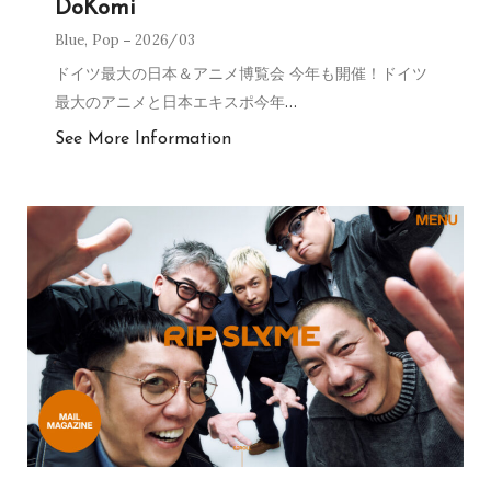
DoKomi
Blue
,
Pop
2026/03
ドイツ最大の日本＆アニメ博覧会 今年も開催！ドイツ
最大のアニメと日本エキスポ今年
…
See More Information