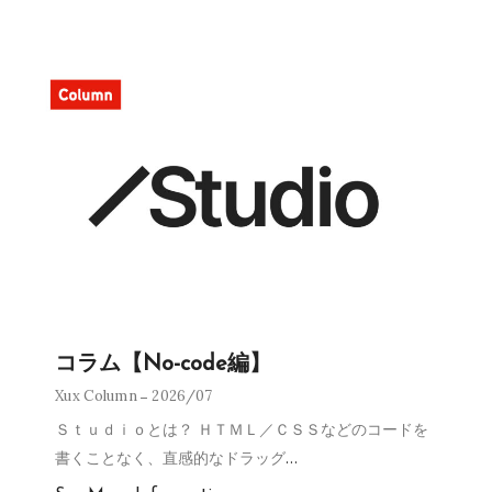
コラム【No-code編】
Xux Column
2026/07
Ｓｔｕｄｉｏとは？ ＨＴＭＬ／ＣＳＳなどのコードを
書くことなく、直感的なドラッグ
…