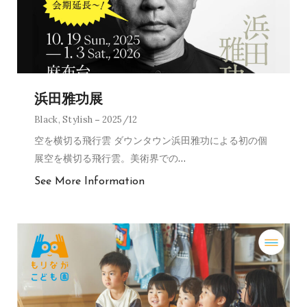
浜田雅功展
Black
,
Stylish
2025/12
空を横切る飛行雲 ダウンタウン浜田雅功による初の個
展空を横切る飛行雲。美術界での
…
See More Information