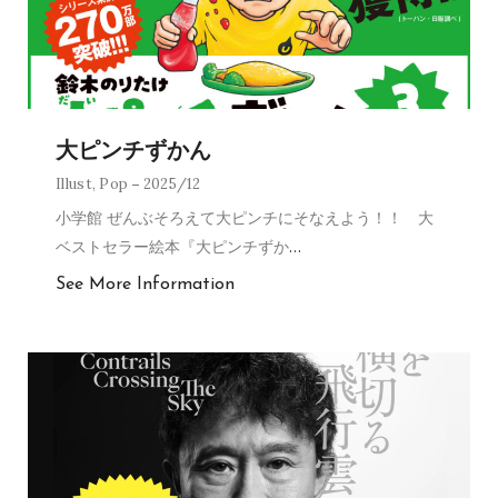
大ピンチずかん
Illust
,
Pop
2025/12
小学館 ぜんぶそろえて大ピンチにそなえよう！！ 大
ベストセラー絵本『大ピンチずか
…
See More Information