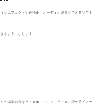
高度なエフェクトや色補正、オーディオ編集ができるソフト
できるようになります。
フトの編集結果をＰｒｅｍｉｅｒｅ Ｐｒｏに纏めるイメー