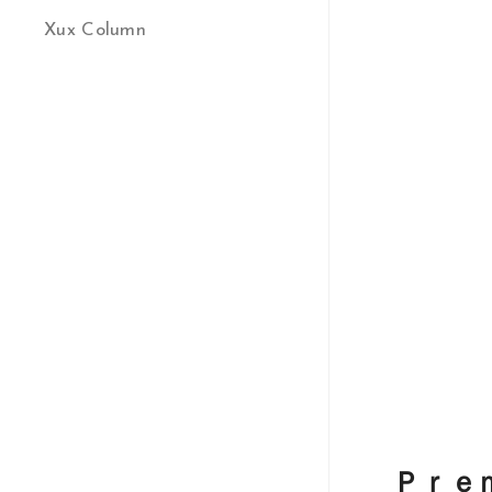
Xux Column
Ｐｒｅ