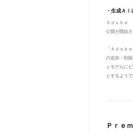
・生成ＡＩ
Ａｄｏｂｅ 
公開が開始さ
「Ａｄｏｂｅ
の追加・削除
ｙモデルにビ
とするようで
Ｐｒｅ