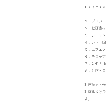
Ｐｒｅｍｉｅ
１．プロジェ
２．動画素材
３．シーケン
４．カット編
５．エフェク
６．テロップ
７．音楽の挿
８．動画の書
動画編集の作
動画作成は扱
す。