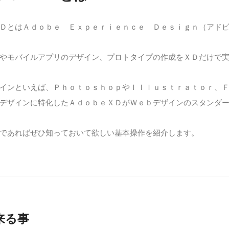
ＤとはＡｄｏｂｅ Ｅｘｐｅｒｉｅｎｃｅ Ｄｅｓｉｇｎ（アド
やモバイルアプリのデザイン、プロトタイプの作成をＸＤだけで
インといえば、ＰｈｏｔｏｓｈｏｐやＩｌｌｕｓｔｒａｔｏｒ、
デザインに特化したＡｄｏｂｅＸＤがＷｅｂデザインのスタンダ
であればぜひ知っておいて欲しい基本操作を紹介します。
来る事