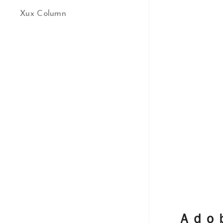
Xux Column
Ａｄｏ