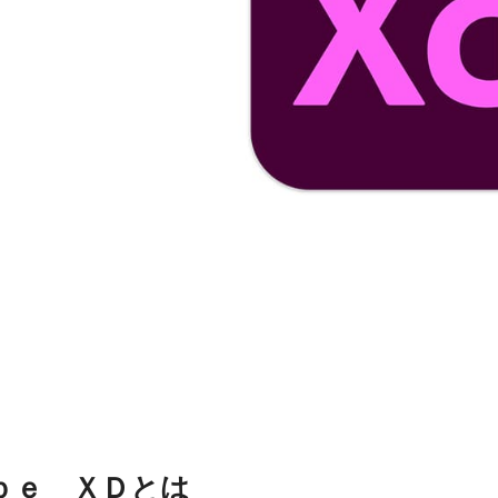
ｂｅ ＸＤとは