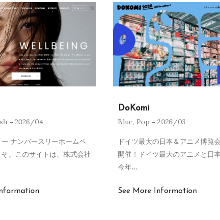
DoKomi
ish
2026/04
Blue
,
Pop
2026/03
ー ナンバースリーホームペ
ドイツ最大の日本＆アニメ博覧会
こそ。このサイトは、株式会社
開催！ドイツ最大のアニメと日
今年
…
nformation
See More Information