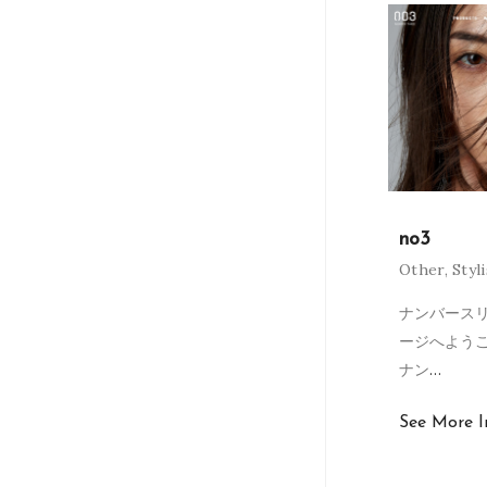
no3
Other
,
Styl
ナンバースリ
ージへよう
ナン
…
See More I