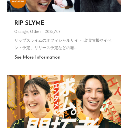
RIP SLYME
Orange
,
Other
2025/08
リップスライムのオフィシャルサイト 出演情報やイベ
ント予定、リリース予定などの確
…
See More Information