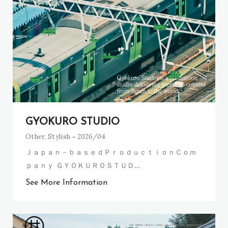
GYOKURO STUDIO
Other
,
Stylish
2026/04
Ｊａｐａｎ－ｂａｓｅｄＰｒｏｄｕｃｔｉｏｎＣｏｍ
ｐａｎｙ ＧＹＯＫＵＲＯＳＴＵＤ
…
See More Information