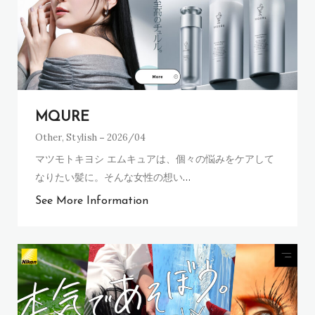
MQURE
Other
,
Stylish
2026/04
マツモトキヨシ エムキュアは、個々の悩みをケアして
なりたい髪に。そんな女性の想い
…
See More Information