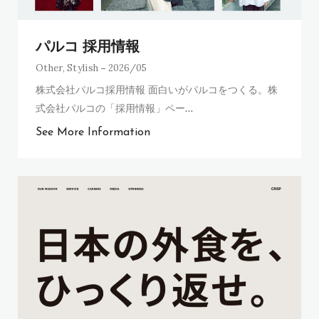
パルコ 採用情報
Other
,
Stylish
2026/05
株式会社パルコ採用情報 面白いがパルコをつくる。株
式会社パルコの「採用情報」ペー
…
See More Information