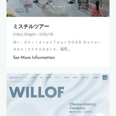
ミスチルツアー
Other
,
Simple
2026/05
Ｍｒ．ＣｈｉｌｄｒｅｎＴｏｕｒ２０２６ Ｓａｔｕｒ
ｄａｙｉｎｔｈｅｐａｒｋ。福岡
…
See More Information