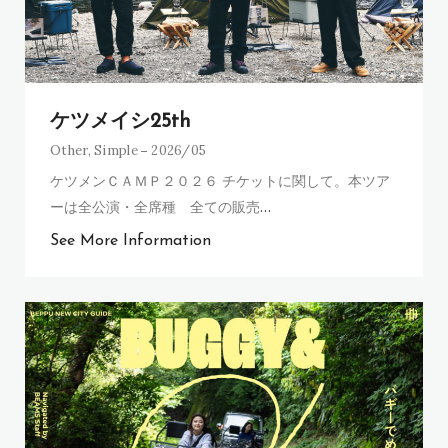
ケツメイシ25th
Other
,
Simple
2026/05
ケツメンＣＡＭＰ２０２６ チケットに関して。本ツア
ーは全公演・全席種 全ての販売
…
See More Information