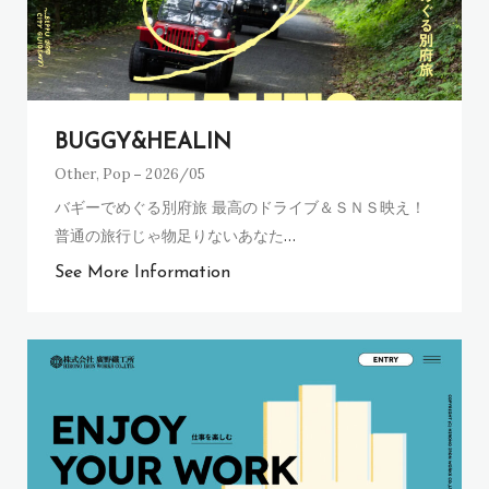
BUGGY&HEALIN
Other
,
Pop
2026/05
バギーでめぐる別府旅 最高のドライブ＆ＳＮＳ映え！
普通の旅行じゃ物足りないあなた
…
See More Information