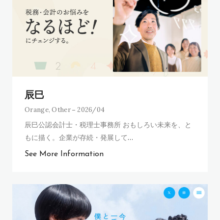
辰巳
Orange
,
Other
2026/04
辰巳公認会計士・税理士事務所 おもしろい未来を、と
もに描く。企業が存続・発展して
…
See More Information