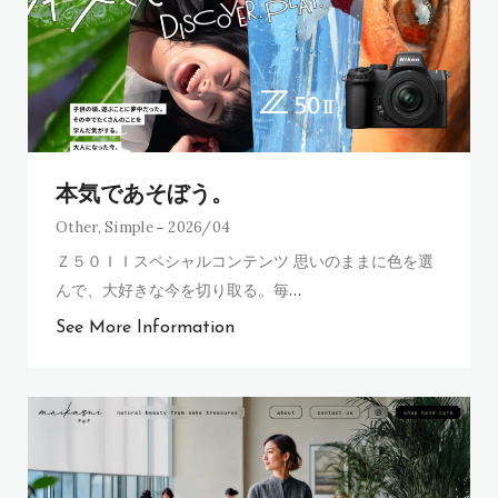
本気であそぼう。
Other
,
Simple
2026/04
Ｚ５０ＩＩスペシャルコンテンツ 思いのままに色を選
んで、大好きな今を切り取る。毎
…
See More Information