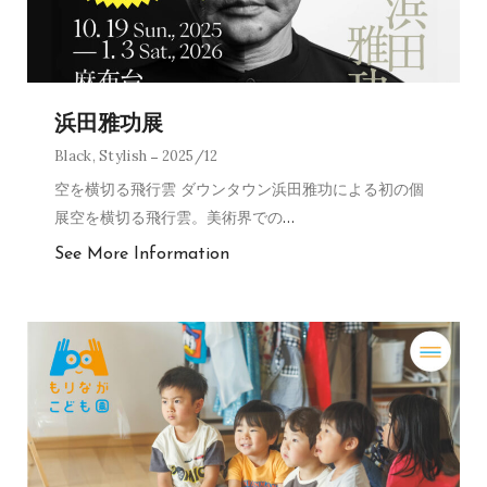
浜田雅功展
Black
,
Stylish
2025/12
空を横切る飛行雲 ダウンタウン浜田雅功による初の個
展空を横切る飛行雲。美術界での
…
See More Information