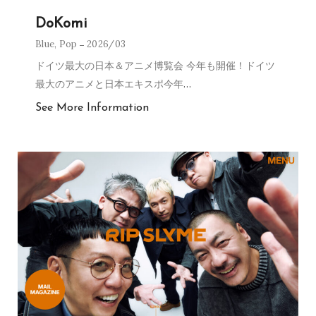
DoKomi
Blue
,
Pop
2026/03
ドイツ最大の日本＆アニメ博覧会 今年も開催！ドイツ
最大のアニメと日本エキスポ今年
…
See More Information