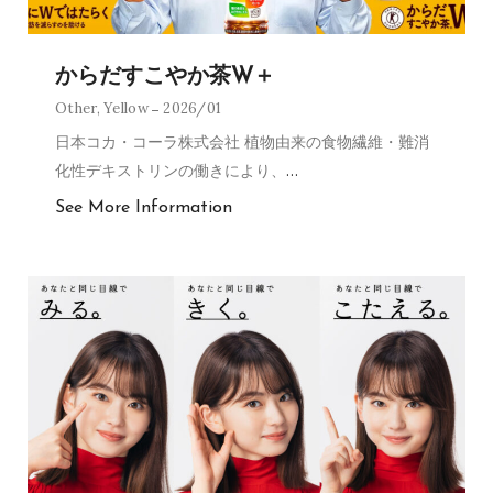
からだすこやか茶W＋
Other
,
Yellow
2026/01
日本コカ・コーラ株式会社 植物由来の食物繊維・難消
化性デキストリンの働きにより、
…
See More Information