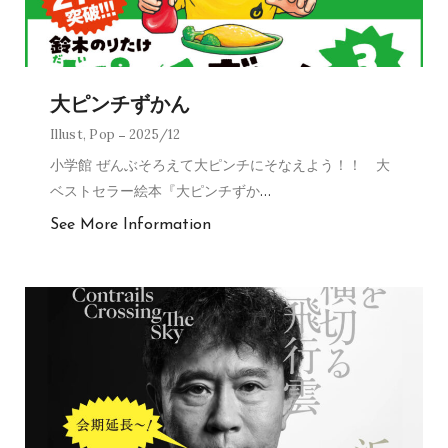
大ピンチずかん
Illust
,
Pop
2025/12
小学館 ぜんぶそろえて大ピンチにそなえよう！！ 大
ベストセラー絵本『大ピンチずか
…
See More Information