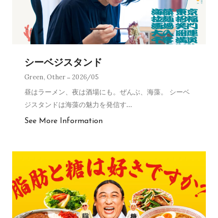
シーベジスタンド
Green
,
Other
2026/05
昼はラーメン、夜は酒場にも。ぜんぶ、海藻。 シーベ
ジスタンドは海藻の魅力を発信す
…
See More Information