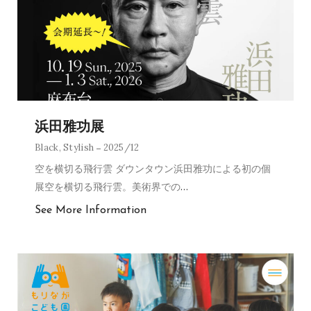
浜田雅功展
Black
,
Stylish
2025/12
空を横切る飛行雲 ダウンタウン浜田雅功による初の個
展空を横切る飛行雲。美術界での
…
See More Information