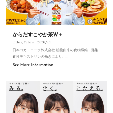
からだすこやか茶W＋
Other
,
Yellow
2026/01
日本コカ・コーラ株式会社 植物由来の食物繊維・難消
化性デキストリンの働きにより、
…
See More Information