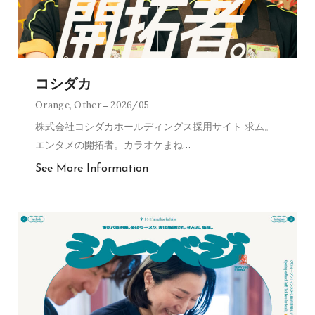
コシダカ
Orange
,
Other
2026/05
株式会社コシダカホールディングス採用サイト 求ム。
エンタメの開拓者。カラオケまね
…
See More Information