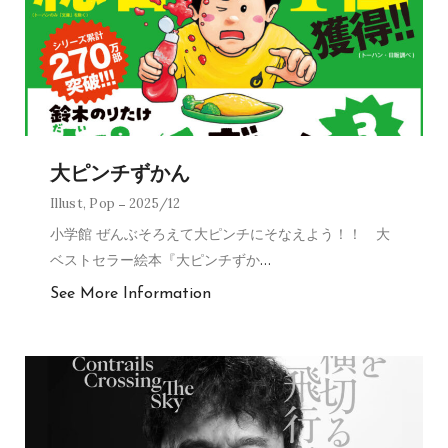
大ピンチずかん
Illust
,
Pop
2025/12
小学館 ぜんぶそろえて大ピンチにそなえよう！！ 大
ベストセラー絵本『大ピンチずか
…
See More Information