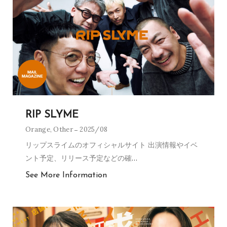
RIP SLYME
Orange
,
Other
2025/08
リップスライムのオフィシャルサイト 出演情報やイベ
ント予定、リリース予定などの確
…
See More Information