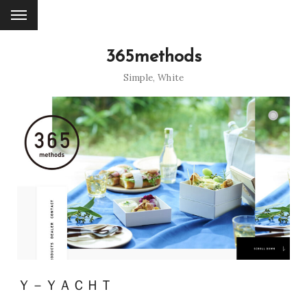
365methods
Simple
,
White
Ｙ－ＹＡＣＨＴ