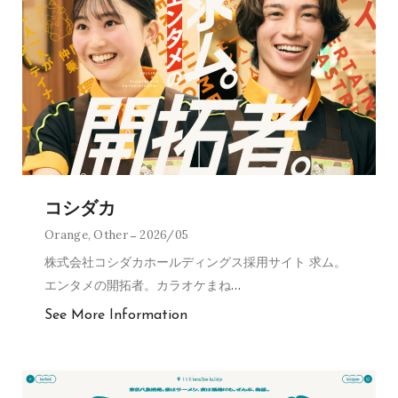
コシダカ
Orange
,
Other
2026/05
株式会社コシダカホールディングス採用サイト 求ム。
エンタメの開拓者。カラオケまね
…
See More Information