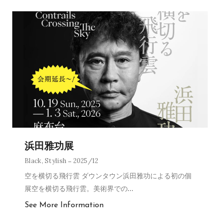
浜田雅功展
Black
,
Stylish
2025/12
空を横切る飛行雲 ダウンタウン浜田雅功による初の個
展空を横切る飛行雲。美術界での
…
See More Information