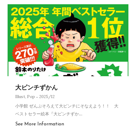
大ピンチずかん
Illust
,
Pop
2025/12
小学館 ぜんぶそろえて大ピンチにそなえよう！！ 大
ベストセラー絵本『大ピンチずか
…
See More Information