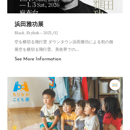
浜田雅功展
Black
,
Stylish
2025/12
空を横切る飛行雲 ダウンタウン浜田雅功による初の個
展空を横切る飛行雲。美術界での
…
See More Information