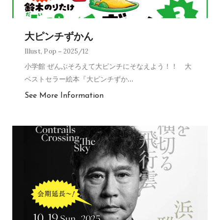
大ピンチずかん
Illust
,
Pop
2025/12
小学館 ぜんぶそろえて大ピンチにそなえよう！！ 大
ベストセラー絵本『大ピンチずか
…
See More Information