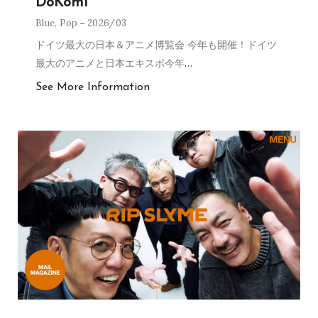
DoKomi
Blue
,
Pop
2026/03
ドイツ最大の日本＆アニメ博覧会 今年も開催！ドイツ
最大のアニメと日本エキスポ今年
…
See More Information