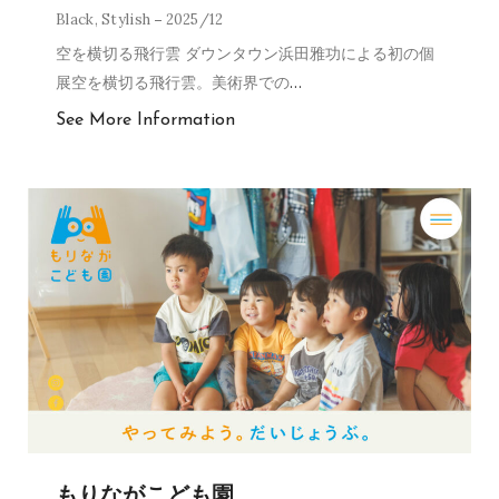
Black
,
Stylish
2025/12
空を横切る飛行雲 ダウンタウン浜田雅功による初の個
展空を横切る飛行雲。美術界での
…
See More Information
もりながこども園