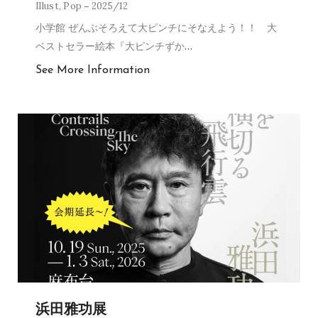
Illust
,
Pop
2025/12
小学館 ぜんぶそろえて大ピンチにそなえよう！！ 大
ベストセラー絵本『大ピンチずか
…
See More Information
浜田雅功展