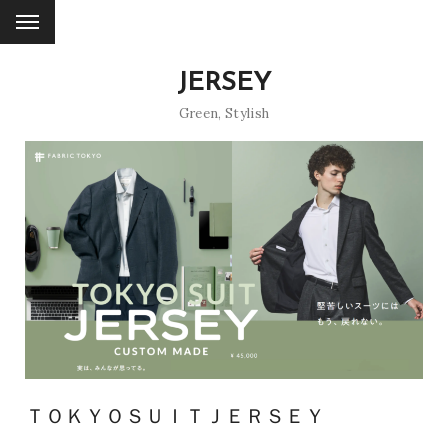
JERSEY
Green
,
Stylish
ＴＯＫＹＯＳＵＩＴＪＥＲＳＥＹ