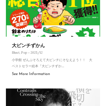
大ピンチずかん
Illust
,
Pop
2025/12
小学館 ぜんぶそろえて大ピンチにそなえよう！！ 大
ベストセラー絵本『大ピンチずか
…
See More Information