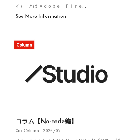
イ）」とは Ａｄｏｂｅ Ｆｉｒｅ
…
See More Information
コラム【No-code編】
Xux Column
2026/07