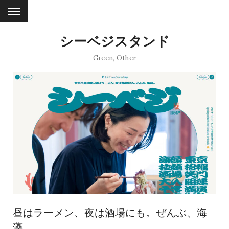
シーベジスタンド
Green
,
Other
昼はラーメン、夜は酒場にも。ぜんぶ、海
藻。