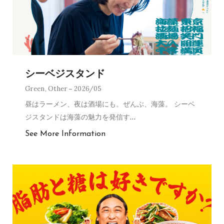
シーベジスタンド
Green
,
Other
2026/05
昼はラーメン、夜は酒場にも。ぜんぶ、海藻。 シーベ
ジスタンドは海藻の魅力を発信す
…
See More Information