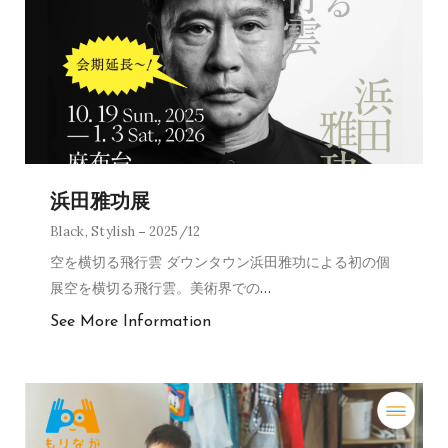
浜田雅功展
Black
,
Stylish
2025/12
空を横切る飛行雲 ダウンタウン浜田雅功による初の個
展空を横切る飛行雲。美術界での
…
See More Information