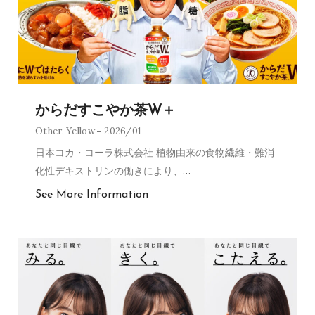
からだすこやか茶W＋
Other
,
Yellow
2026/01
日本コカ・コーラ株式会社 植物由来の食物繊維・難消
化性デキストリンの働きにより、
…
See More Information