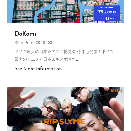
DoKomi
Blue
,
Pop
2026/03
ドイツ最大の日本＆アニメ博覧会 今年も開催！ドイツ
最大のアニメと日本エキスポ今年
…
See More Information