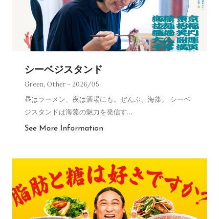
シーベジスタンド
Green
,
Other
2026/05
昼はラーメン、夜は酒場にも。ぜんぶ、海藻。 シーベ
ジスタンドは海藻の魅力を発信す
…
See More Information