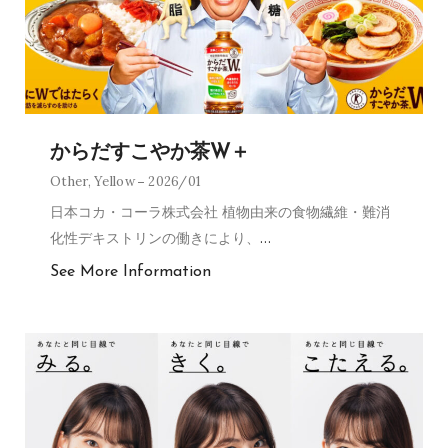
からだすこやか茶W＋
Other
,
Yellow
2026/01
日本コカ・コーラ株式会社 植物由来の食物繊維・難消
化性デキストリンの働きにより、
…
See More Information