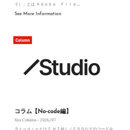
イ）」とは Ａｄｏｂｅ Ｆｉｒｅ
…
See More Information
コラム【No-code編】
Xux Column
2026/07
Ｓｔｕｄｉｏとは？ ＨＴＭＬ／ＣＳＳなどのコードを