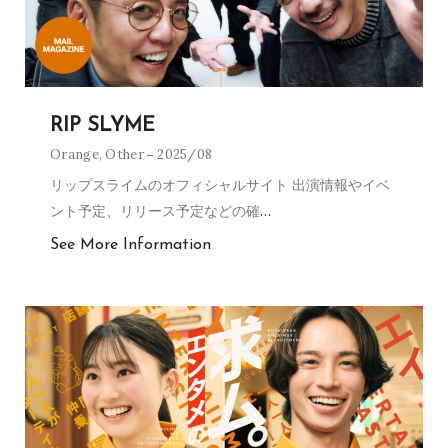
RIP SLYME
Orange
,
Other
2025/08
リップスライムのオフィシャルサイト 出演情報やイベ
ント予定、リリース予定などの確
…
See More Information