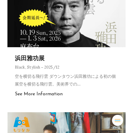
浜田雅功展
Black
,
Stylish
2025/12
空を横切る飛行雲 ダウンタウン浜田雅功による初の個
展空を横切る飛行雲。美術界での
…
See More Information