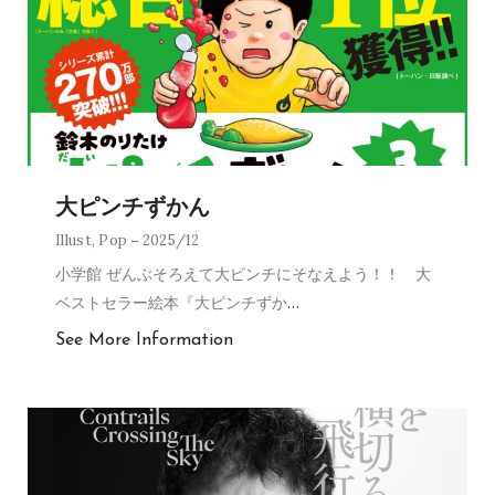
大ピンチずかん
Illust
,
Pop
2025/12
小学館 ぜんぶそろえて大ピンチにそなえよう！！ 大
ベストセラー絵本『大ピンチずか
…
See More Information