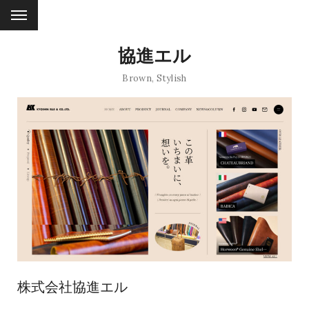
協進エル
Brown
,
Stylish
株式会社協進エル