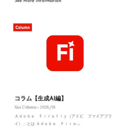
See More Information
コラム【生成AI編】
Xux Column
2026/01
Ａｄｏｂｅ Ｆｉｒｅｆｌｙ（アドビ ファイアフラ
イ）」とは Ａｄｏｂｅ Ｆｉｒｅ
…