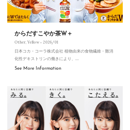
からだすこやか茶W＋
Other
,
Yellow
2026/01
日本コカ・コーラ株式会社 植物由来の食物繊維・難消
化性デキストリンの働きにより、
…
See More Information