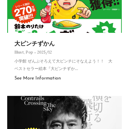
大ピンチずかん
Illust
,
Pop
2025/12
小学館 ぜんぶそろえて大ピンチにそなえよう！！ 大
ベストセラー絵本『大ピンチずか
…
See More Information