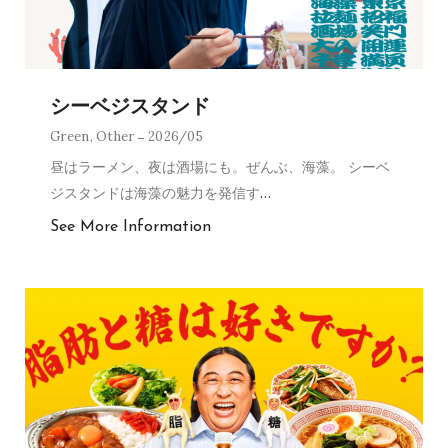
シーベジスタンド
Green
,
Other
2026/05
昼はラーメン、夜は酒場にも。ぜんぶ、海藻。 シーベ
ジスタンドは海藻の魅力を発信す
…
See More Information