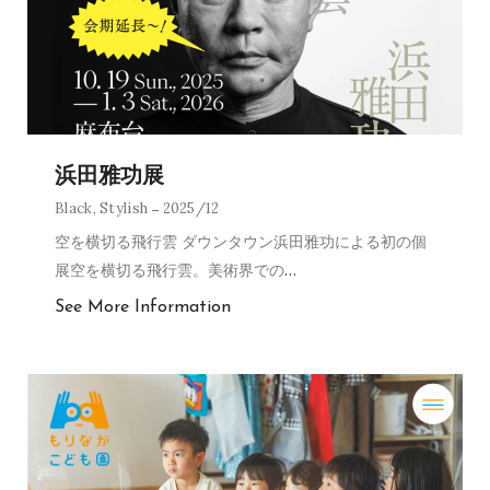
浜田雅功展
Black
,
Stylish
2025/12
空を横切る飛行雲 ダウンタウン浜田雅功による初の個
展空を横切る飛行雲。美術界での
…
See More Information