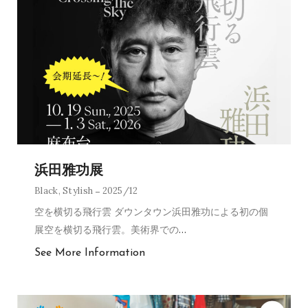
浜田雅功展
Black
,
Stylish
2025/12
空を横切る飛行雲 ダウンタウン浜田雅功による初の個
展空を横切る飛行雲。美術界での
…
See More Information