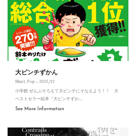
大ピンチずかん
Illust
,
Pop
2025/12
小学館 ぜんぶそろえて大ピンチにそなえよう！！ 大
ベストセラー絵本『大ピンチずか
…
See More Information