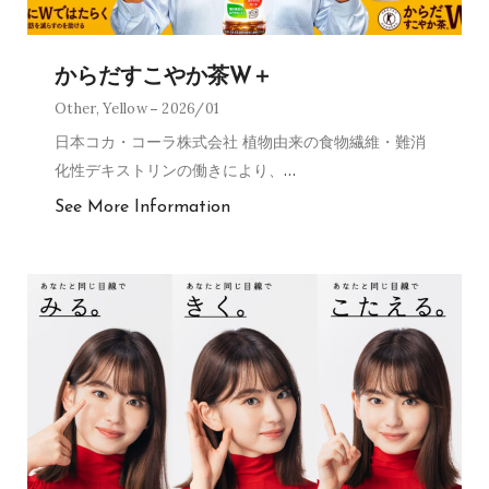
からだすこやか茶W＋
Other
,
Yellow
2026/01
日本コカ・コーラ株式会社 植物由来の食物繊維・難消
化性デキストリンの働きにより、
…
See More Information