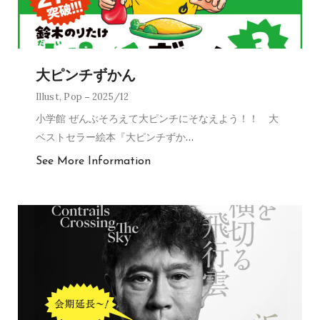
大ピンチずかん
Illust
,
Pop
2025/12
小学館 ぜんぶそろえて大ピンチにそなえよう！！ 大
ベストセラー絵本『大ピンチずか
…
See More Information