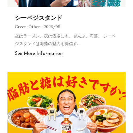
シーベジスタンド
Green
,
Other
2026/05
昼はラーメン、夜は酒場にも。ぜんぶ、海藻。 シーベ
ジスタンドは海藻の魅力を発信す
…
See More Information