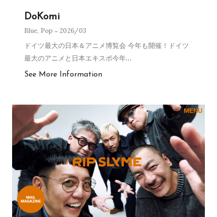
DoKomi
Blue
,
Pop
2026/03
ドイツ最大の日本＆アニメ博覧会 今年も開催！ドイツ
最大のアニメと日本エキスポ今年
…
See More Information