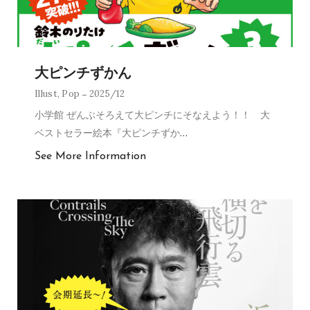
大ピンチずかん
Illust
,
Pop
2025/12
小学館 ぜんぶそろえて大ピンチにそなえよう！！ 大
ベストセラー絵本『大ピンチずか
…
See More Information