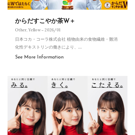
からだすこやか茶W＋
Other
,
Yellow
2026/01
日本コカ・コーラ株式会社 植物由来の食物繊維・難消
化性デキストリンの働きにより、
…
See More Information