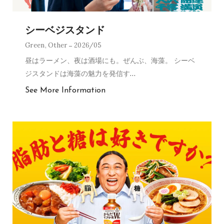
シーベジスタンド
Green
,
Other
2026/05
昼はラーメン、夜は酒場にも。ぜんぶ、海藻。 シーベ
ジスタンドは海藻の魅力を発信す
…
See More Information