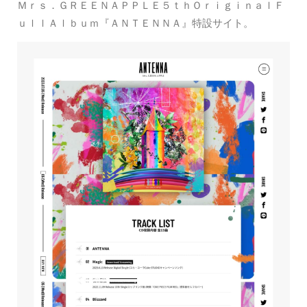
Ｍｒｓ．ＧＲＥＥＮＡＰＰＬＥ５ｔｈＯｒｉｇｉｎａｌＦ
ｕｌｌＡｌｂｕｍ『ＡＮＴＥＮＮＡ』特設サイト。