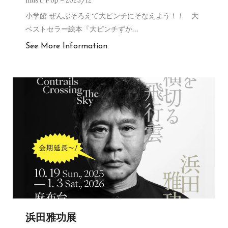
Illust
,
Pop
2025/12
小学館 ぜんぶそろえて大ピンチにそなえよう！！ 大
ベストセラー絵本『大ピンチずか
…
See More Information
浜田雅功展