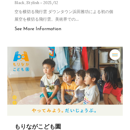
Black
,
Stylish
2025/12
空を横切る飛行雲 ダウンタウン浜田雅功による初の個
展空を横切る飛行雲。美術界での
…
See More Information
もりながこども園